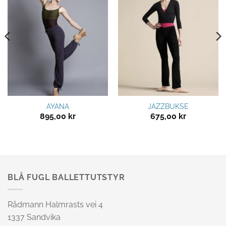
Legg til
Legg til
ønskeliste
ønskeliste
AYANA
JAZZBUKSE
895,00
kr
675,00
kr
BLÅ FUGL BALLETTUTSTYR
Rådmann Halmrasts vei 4
1337 Sandvika