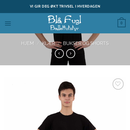
Skip
VI GIR DEG ØKT TRIVSEL I HVERDAGEN
to
content
0
HJEM
/
KLÆR
/
BUKSER OG SHORTS
Legg til
ønskeliste