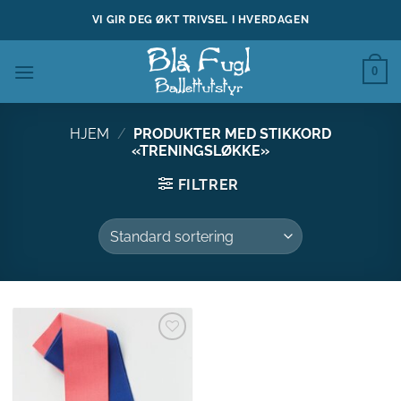
Skip
VI GIR DEG ØKT TRIVSEL I HVERDAGEN
to
content
0
HJEM
/
PRODUKTER MED STIKKORD
«TRENINGSLØKKE»
FILTRER
Legg til
ønskeliste