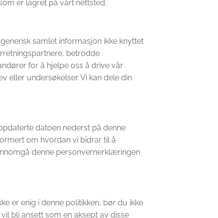
om er lagret på vårt nettsted.
le generisk samlet informasjon ikke knyttet
orretningspartnere, betrodde
ndører for å hjelpe oss å drive vår
v eller undersøkelser. Vi kan dele din
n oppdaterte datoen nederst på denne
formert om hvordan vi bidrar til å
å gjennomgå denne personvernerklæringen
ke er enig i denne politikken, bør du ikke
 vil bli ansett som en aksept av disse