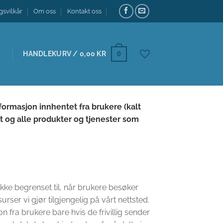
gsvilkår
Om oss
Kontakt oss
HANDLEKURV /
0,00
KR
0
formasjon innhentet fra brukere (kalt
t og alle produkter og tjenester som
ikke begrenset til, når brukere besøker
surser vi gjør tilgjengelig på vårt nettsted.
 fra brukere bare hvis de frivillig sender