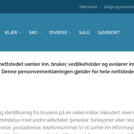
Størrelser
Salgs og leverin
KLÆR
SKO
DIVERSE
SALG
GAVEKORT
ettstedet samler inn, bruker, vedlikeholder og avslører in
. Denne personvernerklæringen gjelder for hele nettstede
 identifisering fra brukere på en rekke måter, inkludert, men 
orbindelse med andre aktiviteter, tjenester, funksjoner eller res
sse, postadresse, telefonnummer. Vi vil samle inn informasjon