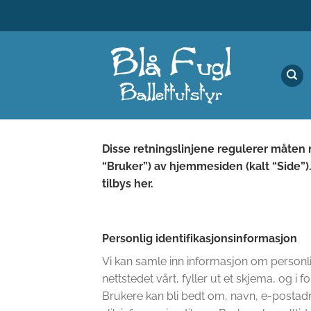
Skip
to
content
Disse retningslinjene regulerer måten n
“Bruker”) av hjemmesiden (kalt “Side”)
tilbys her.
Personlig identifikasjonsinformasjon
Vi kan samle inn informasjon om personlig
nettstedet vårt, fyller ut et skjema, og i f
Brukere kan bli bedt om, navn, e-postadre