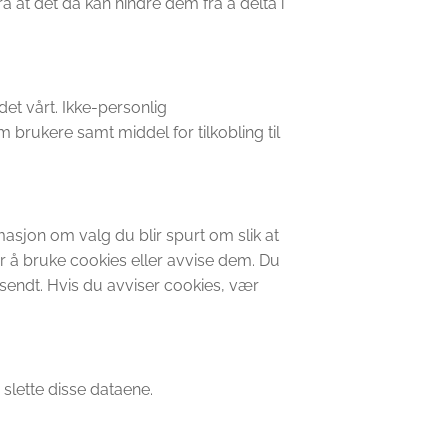
ra at det da kan hindre dem fra å delta i
et vårt. Ikke-personlig
 brukere samt middel for tilkobling til
masjon om valg du blir spurt om slik at
r å bruke cookies eller avvise dem. Du
r sendt. Hvis du avviser cookies, vær
 slette disse dataene.