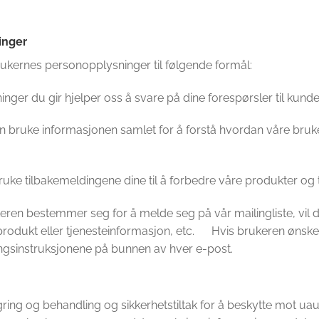
inger
rukernes personopplysninger til følgende formål:
nger du gir hjelper oss å svare på dine forespørsler til kunde
kan bruke informasjonen samlet for å forstå hvordan våre br
bruke tilbakemeldingene dine til å forbedre våre produkter og t
keren bestemmer seg for å melde seg på vår mailingliste, vil
t produkt eller tjenesteinformasjon, etc. Hvis brukeren ønsk
ngsinstruksjonene på bunnen av hver e-post.
ring og behandling og sikkerhetstiltak for å beskytte mot uauto