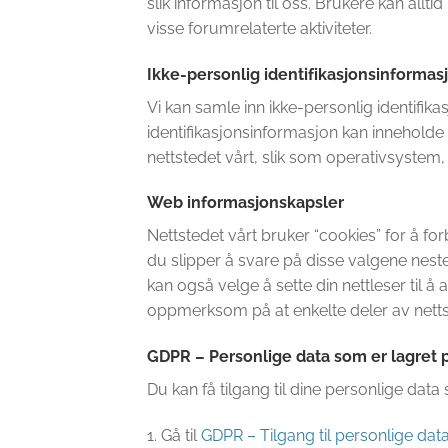
slik informasjon til oss. Brukere kan allti
visse forumrelaterte aktiviteter.
Ikke-personlig identifikasjonsinformas
Vi kan samle inn ikke-personlig identifi
identifikasjonsinformasjon kan inneholde
nettstedet vårt, slik som operativsystem
Web informasjonskapsler
Nettstedet vårt bruker “cookies” for å fo
du slipper å svare på disse valgene nest
kan også velge å sette din nettleser til å
oppmerksom på at enkelte deler av nettst
GDPR – Personlige data som er lagret 
Du kan få tilgang til dine personlige dat
1. Gå til
GDPR – Tilgang til personlige dat