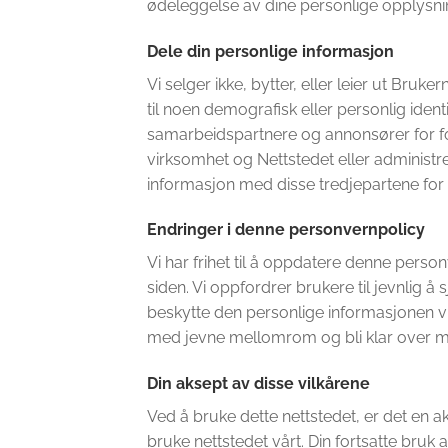
ødeleggelse av dine personlige opplysnin
Dele din personlige informasjon
Vi selger ikke, bytter, eller leier ut Bruk
til noen demografisk eller personlig id
samarbeidspartnere og annonsører for for
virksomhet og Nettstedet eller administre
informasjon med disse tredjepartene for de
Endringer i denne personvernpolicy
Vi har frihet til å oppdatere denne perso
siden. Vi oppfordrer brukere til jevnlig å
beskytte den personlige informasjonen v
med jevne mellomrom og bli klar over mo
Din aksept av disse vilkårene
Ved å bruke dette nettstedet, er det en ak
bruke nettstedet vårt. Din fortsatte bruk 