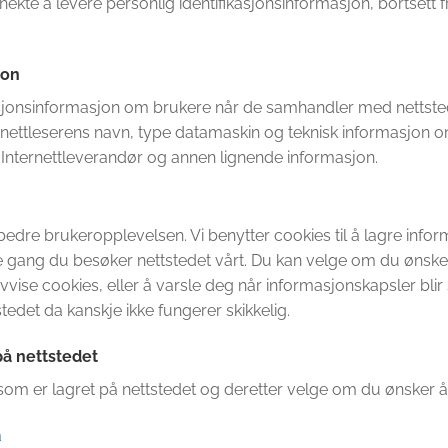
d nekte å levere personlig identifikasjonsinformasjon, bortsett f
jon
kasjonsinformasjon om brukere når de samhandler med nettsted
 nettleserens navn, type datamaskin og teknisk informasjon om
, Internettleverandør og annen lignende informasjon.
rbedre brukeropplevelsen. Vi benytter cookies til å lagre infor
e gang du besøker nettstedet vårt. Du kan velge om du ønske
 avvise cookies, eller å varsle deg når informasjonskapsler bli
edet da kanskje ikke fungerer skikkelig.
på nettstedet
a som er lagret på nettstedet og deretter velge om du ønsker å
a