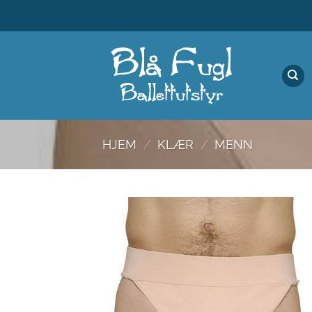
Skip
to
content
HJEM
/
KLÆR
/
MENN
Legg til
ønskeliste