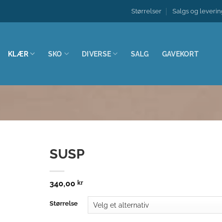
Størrelser
Salgs og leverin
KLÆR
SKO
DIVERSE
SALG
GAVEKORT
SUSP
340,00
kr
Størrelse