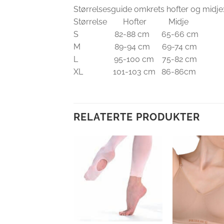
Størrelsesguide omkrets hofter og midje
Størrelse Hofter Midje
S 82-88 cm 65-66 cm
M 89-94 cm 69-74 cm
L 95-100 cm 75-82 cm
XL 101-103 cm 86-86cm
RELATERTE PRODUKTER
Legg til
Legg til
ønskeliste
ønskeliste