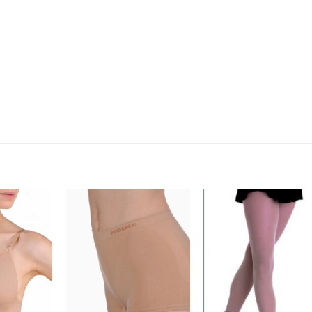
:
Legg til
Legg til
Legg ti
ønskeliste
ønskeliste
ønskelis