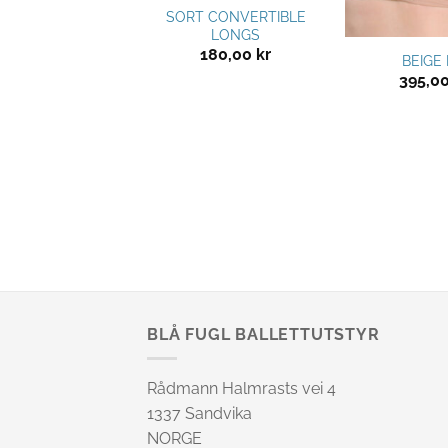
SORT CONVERTIBLE
LONGS
180,00
kr
RO HERRETIGHTS
BEIGE
745,00
kr
395,0
BLÅ FUGL BALLETTUTSTYR
Rådmann Halmrasts vei 4
1337 Sandvika
NORGE