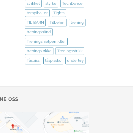
strikket
styrke
TechDance
terapiballer
Tights
TIL BARN
Tilbehør
trening
treningsbånd
Treningshjelpemidler
treningsløkke
Treningsstrikk
Tåspiss
tåspissko
undertøy
NNE OSS