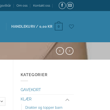
gsvilkår
Om oss
Kontakt oss
HANDLEKURV /
0,00
KR
0
KATEGORIER
GAVEKORT
KLÆR
Drakter og topper barn