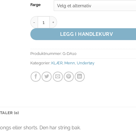
Farge
SUSP antall
LEGG I HANDLEKURV
Produktnummer:
G-DA10
Kategorier:
KLÆR
,
Menn
,
Undertøy
TALER (0)
gs eller shorts. Den har string bak.