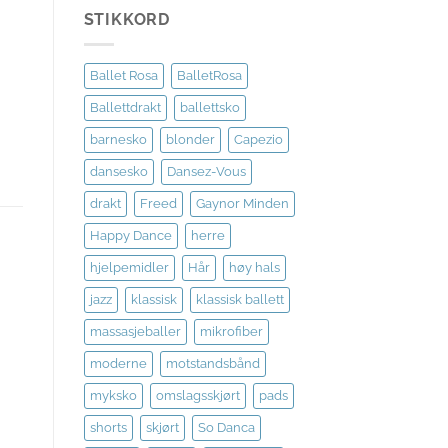
STIKKORD
Ballet Rosa
BalletRosa
Ballettdrakt
ballettsko
barnesko
blonder
Capezio
dansesko
Dansez-Vous
drakt
Freed
Gaynor Minden
Happy Dance
herre
hjelpemidler
Hår
høy hals
jazz
klassisk
klassisk ballett
l
massasjeballer
mikrofiber
te
moderne
motstandsbånd
myksko
omslagsskjørt
pads
shorts
skjørt
So Danca