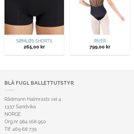
SØMLØS SHORTS
RIVER
265,00
kr
799,00
kr
BLÅ FUGL BALLETTUTSTYR
Rådmann Halmrasts vei 4
1337 Sandvika
NORGE
Org.nr 984 168 950
Tlf: 469 68 735