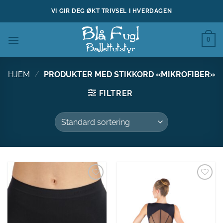
Skip
VI GIR DEG ØKT TRIVSEL I HVERDAGEN
to
content
0
HJEM
/
PRODUKTER MED STIKKORD «MIKROFIBER»
FILTRER
Legg til
Legg til
ønskeliste
ønskeliste