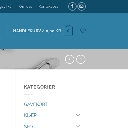
gsvilkår
Om oss
Kontakt oss
HANDLEKURV /
0,00
KR
0
KATEGORIER
GAVEKORT
KLÆR
SKO