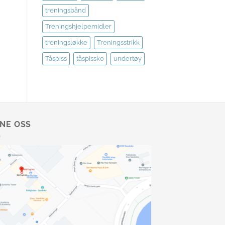
treningsbånd
Treningshjelpemidler
treningsløkke
Treningsstrikk
Tåspiss
tåspissko
undertøy
NNE OSS