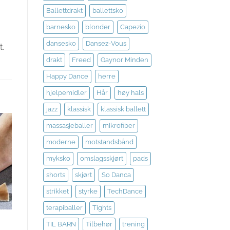
Ballettdrakt
ballettsko
barnesko
blonder
Capezio
dansesko
Dansez-Vous
t.
drakt
Freed
Gaynor Minden
Happy Dance
herre
hjelpemidler
Hår
høy hals
jazz
klassisk
klassisk ballett
massasjeballer
mikrofiber
l
moderne
motstandsbånd
te
myksko
omslagsskjørt
pads
shorts
skjørt
So Danca
strikket
styrke
TechDance
terapiballer
Tights
TIL BARN
Tilbehør
trening