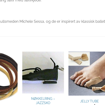
rling sølv med sølvkjede.
llsmeden Michele Sessa, og de er inspirert av klassisk ballet
Legg til
Legg til
Legg ti
ønskeliste
ønskeliste
ønskelis
NØKKELRING –
JELLY TUBE
JAZZSKO