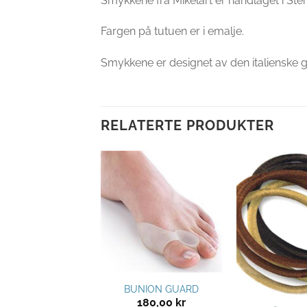
Smykkene fra Mikelart er håndlaget i Ste
Fargen på tutuen er i emalje.
Smykkene er designet av den italienske gu
RELATERTE PRODUKTER
Legg til
Legg til
ønskeliste
ønskeliste
BUNION GUARD
180,00
kr