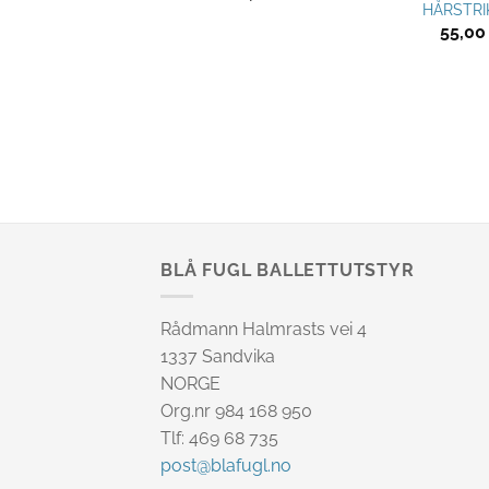
EPADS PRESTIGE
HÅRSTRI
285,00
kr
55,0
BLÅ FUGL BALLETTUTSTYR
Rådmann Halmrasts vei 4
1337 Sandvika
NORGE
Org.nr 984 168 950
Tlf: 469 68 735
post@blafugl.no