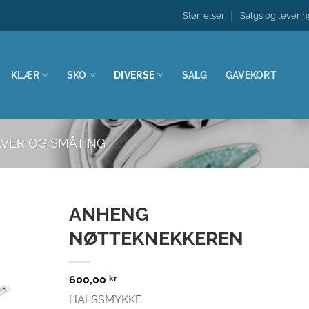
Størrelser
Salgs og leverin
KLÆR
SKO
DIVERSE
SALG
GAVEKORT
AVER OG SMÅTING
ANHENG
NØTTEKNEKKEREN
Legg til
nskeliste
600,00
kr
HALSSMYKKE