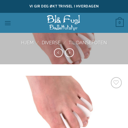
Skip
VI GIR DEG ØKT TRIVSEL I HVERDAGEN
to
content
0
HJEM
/
DIVERSE
/
TIL DANSEFOTEN
Legg til
ønskeliste