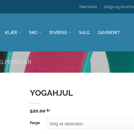
Størrelser
Salgs og leverin
KLÆR
SKO
DIVERSE
SALG
GAVEKORT
ELPEMIDLER
YOGAHJUL
Legg til
nskeliste
520,00
kr
Farge