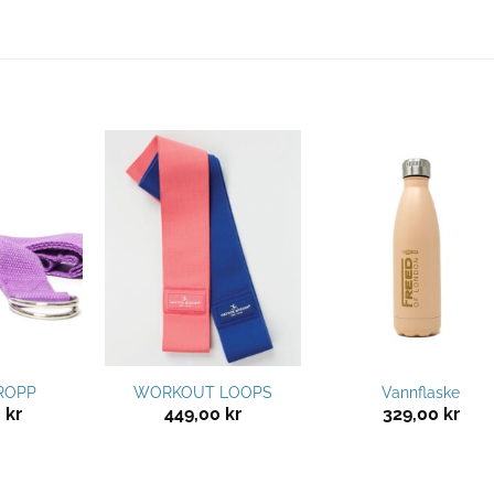
Legg til
Legg til
Legg ti
ønskeliste
ønskeliste
ønskelis
ROPP
WORKOUT LOOPS
Vannflaske
0
kr
449,00
kr
329,00
kr