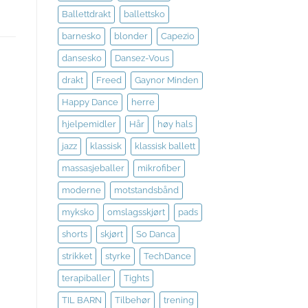
Ballettdrakt
ballettsko
barnesko
blonder
Capezio
dansesko
Dansez-Vous
drakt
Freed
Gaynor Minden
Happy Dance
herre
l
hjelpemidler
Hår
høy hals
te
jazz
klassisk
klassisk ballett
massasjeballer
mikrofiber
moderne
motstandsbånd
myksko
omslagsskjørt
pads
shorts
skjørt
So Danca
strikket
styrke
TechDance
terapiballer
Tights
TIL BARN
Tilbehør
trening