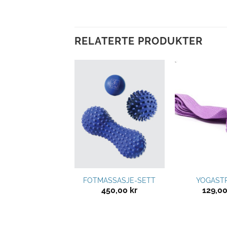
RELATERTE PRODUKTER
Legg til
Legg til
ønskeliste
ønskeliste
THERABÅND
FOTMASSASJE-SETT
YOGAST
195,00
kr
450,00
kr
129,0