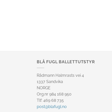
BLÅ FUGL BALLETTUTSTYR
Rådmann Halmrasts vei 4
1337 Sandvika
NORGE
Org.nr 984 168 950
Tlf: 469 68 735
post@blafugl.no