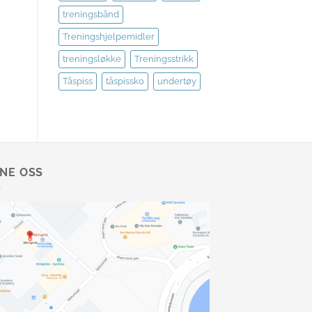
treningsbånd
Treningshjelpemidler
treningsløkke
Treningsstrikk
Tåspiss
tåspissko
undertøy
NNE OSS