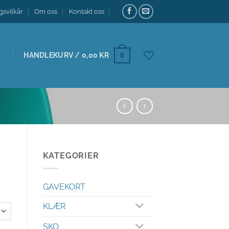
gsvilkår
Om oss
Kontakt oss
HANDLEKURV /
0,00
KR
0
KATEGORIER
GAVEKORT
KLÆR
SKO