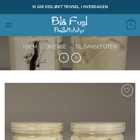
Skip
VI GIR DEG ØKT TRIVSEL I HVERDAGEN
to
content
0
HJEM
/
DIVERSE
/
TIL DANSEFOTEN
Legg til
ønskeliste