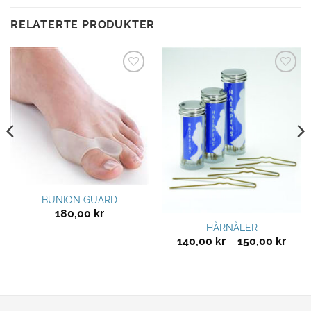
RELATERTE PRODUKTER
Legg til
Legg til
ønskeliste
ønskeliste
BUNION GUARD
180,00
kr
HÅRNÅLER
Pris
140,00
kr
–
150,00
kr
140,
til
150,