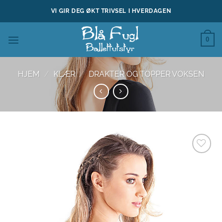
Skip
VI GIR DEG ØKT TRIVSEL I HVERDAGEN
to
content
0
HJEM
/
KLÆR
/
DRAKTER OG TOPPER VOKSEN
Legg til
ønskeliste