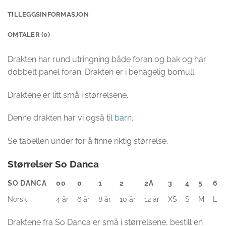
TILLEGGSINFORMASJON
OMTALER (0)
Drakten har rund utringning både foran og bak og har
dobbelt panel foran. Drakten er i behagelig bomull.
Draktene er litt små i størrelsene.
Denne drakten har vi også til
barn
.
Se tabellen under for å finne riktig størrelse.
Størrelser So Danca
SO DANCA
00
0
1
2
2A
3
4
5
6
Norsk
4 år
6 år
8 år
10 år
12 år
XS
S
M
L
Draktene fra So Danca er små i størrelsene, bestill en