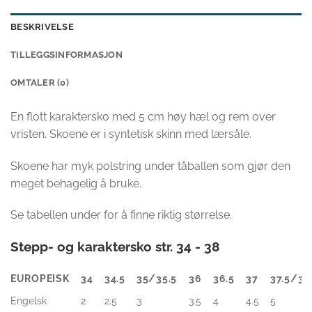
BESKRIVELSE
TILLEGGSINFORMASJON
OMTALER (0)
En flott karaktersko med 5 cm høy hæl og rem over
vristen. Skoene er i syntetisk skinn med lærsåle.
Skoene har myk polstring under tåballen som gjør den
meget behagelig å bruke.
Se tabellen under for å finne riktig størrelse.
Stepp- og karaktersko str. 34 - 38
EUROPEISK
34
34.5
35/35.5
36
36.5
37
37.5/38
EUROPEISK
34
34.5
35/35.5
36
36.5
37
37.5/38
Engelsk
2
2.5
3
3.5
4
4.5
5