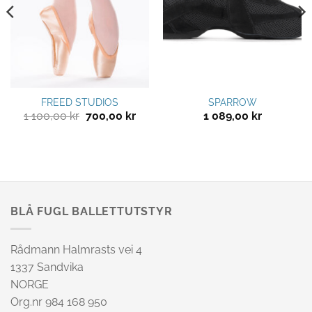
FREED STUDIOS
SPARROW
Opprinnelig
Nåværende
1 100,00
kr
700,00
kr
1 089,00
kr
pris
pris
var:
er:
1
700,00 kr.
100,00 kr.
BLÅ FUGL BALLETTUTSTYR
Rådmann Halmrasts vei 4
1337 Sandvika
NORGE
Org.nr 984 168 950