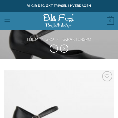
Skip
VI GIR DEG ØKT TRIVSEL I HVERDAGEN
to
content
0
HJEM
/
SKO
/
KARAKTERSKO
Legg til
ønskeliste