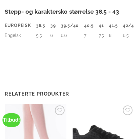
Stepp- og karaktersko størrelse 38.5 - 43
EUROPEISK
38.5
39
39.5/40
40.5
41
41.5
42/42.
EUROPEISK
38.5
39
39.5/40
40.5
41
41.5
42/42.
Engelsk
5.5
6
6.6
7
7.5
8
6.5
RELATERTE PRODUKTER
Tilbud!
Legg til
Legg til
ønskeliste
ønskeliste