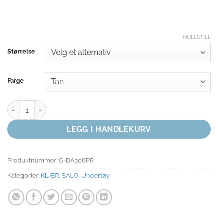
NULLSTILL
Størrelse
Farge
Beige TOPP antall
LEGG I HANDLEKURV
Produktnummer:
G-DA306PR
Kategorier:
KLÆR
,
SALG
,
Undertøy