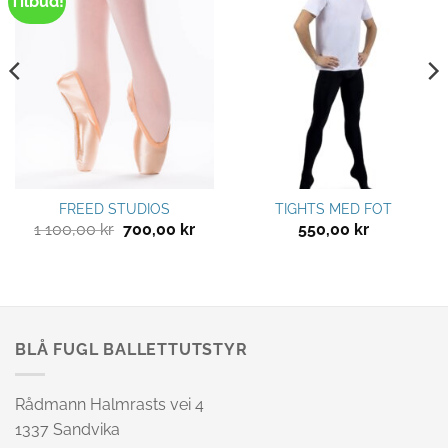
Tilbud!
Legg til
Legg til
ønskeliste
ønskeliste
FREED STUDIOS
TIGHTS MED FOT
Opprinnelig
Nåværende
1 100,00
kr
700,00
kr
550,00
kr
pris
pris
var:
er:
1
700,00 kr.
100,00 kr.
BLÅ FUGL BALLETTUTSTYR
Rådmann Halmrasts vei 4
1337 Sandvika