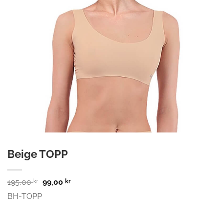
Beige TOPP
Opprinnelig
Nåværende
195,00
99,00
kr
kr
pris
pris
BH-TOPP
var:
er:
195,00 kr.
99,00 kr.