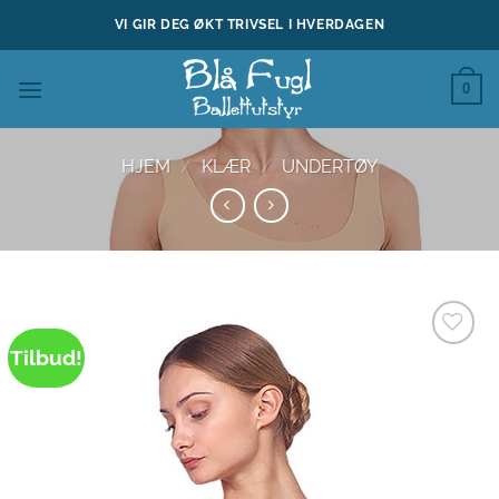
Skip
VI GIR DEG ØKT TRIVSEL I HVERDAGEN
to
content
0
HJEM
/
KLÆR
/
UNDERTØY
Tilbud!
Legg til
ønskeliste