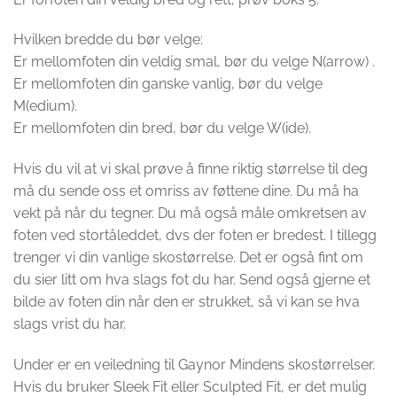
Hvilken bredde du bør velge:
Er mellomfoten din veldig smal, bør du velge N(arrow) .
Er mellomfoten din ganske vanlig, bør du velge
M(edium).
Er mellomfoten din bred, bør du velge W(ide).
Hvis du vil at vi skal prøve å finne riktig størrelse til deg
må du sende oss et omriss av føttene dine. Du må ha
vekt på når du tegner. Du må også måle omkretsen av
foten ved stortåleddet, dvs der foten er bredest. I tillegg
trenger vi din vanlige skostørrelse. Det er også fint om
du sier litt om hva slags fot du har. Send også gjerne et
bilde av foten din når den er strukket, så vi kan se hva
slags vrist du har.
Under er en veiledning til Gaynor Mindens skostørrelser.
Hvis du bruker Sleek Fit eller Sculpted Fit, er det mulig