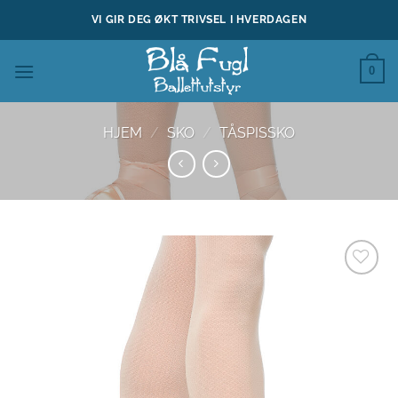
Skip
VI GIR DEG ØKT TRIVSEL I HVERDAGEN
to
content
0
HJEM
/
SKO
/
TÅSPISSKO
Legg til
ønskeliste