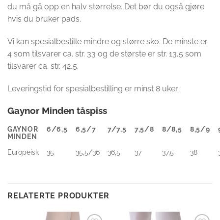
du må gå opp en halv størrelse. Det bør du også gjøre
hvis du bruker pads.
Vi kan spesialbestille mindre og større sko. De minste er
4 som tilsvarer ca. str. 33 og de største er str. 13,5 som
tilsvarer ca. str. 42,5.
Leveringstid for spesialbestilling er minst 8 uker.
Gaynor Minden tåspiss
GAYNOR
6/6,5
6,5/7
7/7,5
7,5/8
8/8,5
8,5/9
MINDEN
Europeisk
35
35,5/36
36,5
37
37,5
38
RELATERTE PRODUKTER