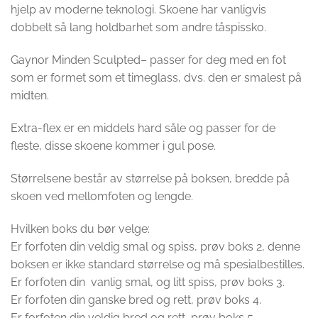
hjelp av moderne teknologi. Skoene har vanligvis
dobbelt så lang holdbarhet som andre tåspissko.
Gaynor Minden Sculpted– passer for deg med en fot
som er formet som et timeglass, dvs. den er smalest på
midten.
Extra-flex er en middels hard såle og passer for de
fleste, disse skoene kommer i gul pose.
Størrelsene består av størrelse på boksen, bredde på
skoen ved mellomfoten og lengde.
Hvilken boks du bør velge:
Er forfoten din veldig smal og spiss, prøv boks 2, denne
boksen er ikke standard størrelse og må spesialbestilles.
Er forfoten din vanlig smal, og litt spiss, prøv boks 3.
Er forfoten din ganske bred og rett, prøv boks 4.
Er forfoten din veldig bred og rett, prøv boks 5.