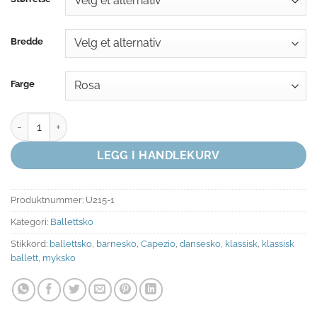
Bredde
Farge
CAPEZIO SATIN DAISY BALLETTSKO antall
LEGG I HANDLEKURV
Produktnummer:
U215-1
Kategori:
Ballettsko
Stikkord:
ballettsko
,
barnesko
,
Capezio
,
dansesko
,
klassisk
,
klassisk
ballett
,
myksko