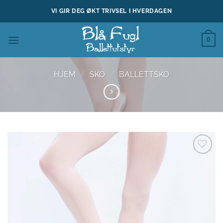
Skip
VI GIR DEG ØKT TRIVSEL I HVERDAGEN
to
content
0
HJEM
/
SKO
/
BALLETTSKO
Legg til
ønskeliste