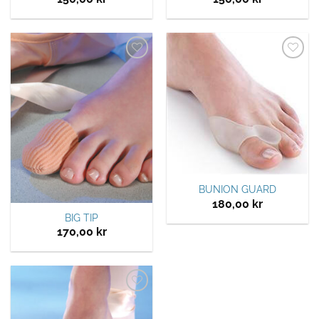
Legg til
Legg til
ønskeliste
ønskeliste
BUNION GUARD
180,00
kr
BIG TIP
170,00
kr
Legg til
ønskeliste