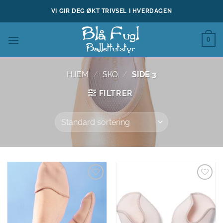
Skip
VI GIR DEG ØKT TRIVSEL I HVERDAGEN
to
content
0
HJEM
/
SKO
/
SIDE 3
FILTRER
Legg til
Legg til
ønskeliste
ønskeliste