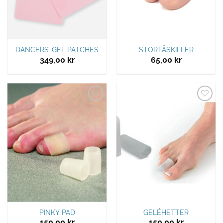
DANCERS’ GEL PATCHES
STORTÅSKILLER
349,00
kr
65,00
kr
Legg til
Legg til
ønskeliste
ønskeliste
PINKY PAD
GELÉHETTER
150,00
kr
150,00
kr