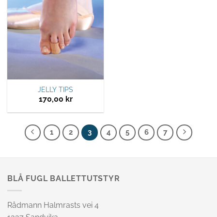
JELLY TIPS
170,00
kr
1
2
3
4
5
6
7
BLÅ FUGL BALLETTUTSTYR
Rådmann Halmrasts vei 4