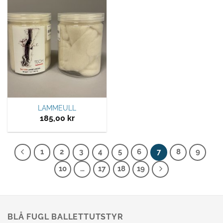
Legg til
ønskeliste
LAMMEULL
185,00
kr
1
2
3
4
5
6
7
8
9
10
…
17
18
19
BLÅ FUGL BALLETTUTSTYR