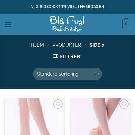
Skip
VI GIR DEG ØKT TRIVSEL I HVERDAGEN
to
content
0
HJEM
/
PRODUKTER
/
SIDE 7
FILTRER
Legg til
Legg til
ønskeliste
ønskeliste